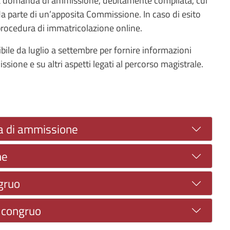
lla domanda di ammissione, debitamente compilata, cui
da parte di un’apposita Commissione. In caso di esito
 procedura di immatricolazione online.
le da luglio a settembre per fornire informazioni
ssione e su altri aspetti legati al percorso magistrale.
a di ammissione
ne
gruo
n congruo