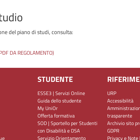
studio
ne del piano di studi, consulta:
TO PDF DA REGOLAMENTO)
STUDENTE
RIFERIME
ESSE3 | Servizi Online
URP
Guida dello studente
Accessibilità
My UniOr
Amministrazio
Offerta formativa
trasparente
SOD | Sportello per Studenti
Archivio sito p
con Disabilità e DSA
GDPR
gue
Servizio Orientamento
Privacy e Note 