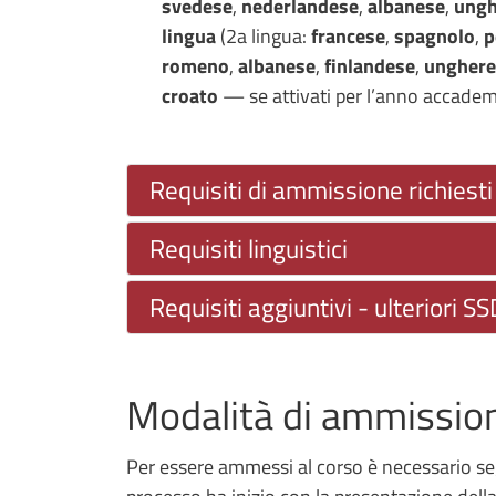
svedese
,
nederlandese
,
albanese
,
ungh
lingua
(2a lingua:
francese
,
spagnolo
,
p
romeno
,
albanese
,
finlandese
,
unghere
croato
— se attivati per l’anno accademi
Requisiti di ammissione richiesti
Requisiti linguistici
Requisiti aggiuntivi - ulteriori SS
Modalità di ammissio
Per essere ammessi al corso è necessario segu