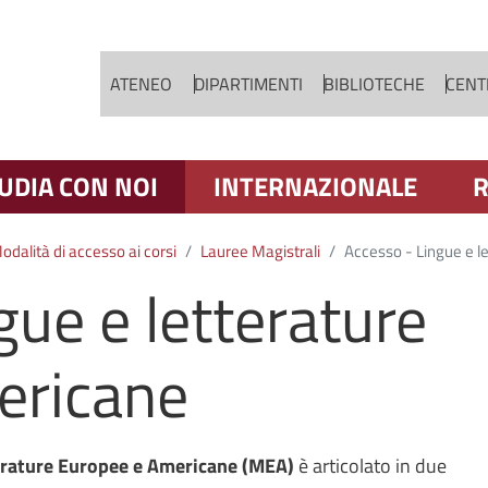
Salta al contenuto principale
ATENEO
DIPARTIMENTI
BIBLIOTECHE
CENTR
UDIA CON NOI
INTERNAZIONALE
R
odalità di accesso ai corsi
Lauree Magistrali
Accesso - Lingue e l
gue e letterature
ericane
erature Europee e Americane (MEA)
è articolato in due