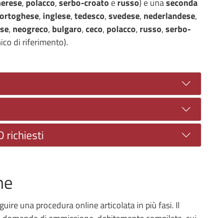
erese
,
polacco
,
serbo-croato
e
russo
) e una
seconda
ortoghese
,
inglese
,
tedesco
,
svedese
,
nederlandese
,
se
,
neogreco
,
bulgaro
,
ceco
,
polacco
,
russo
,
serbo-
co di riferimento).
D richiesti
ne
ire una procedura online articolata in più fasi. Il