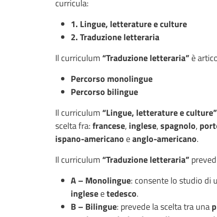
curricula:
1. Lingue, letterature e culture
2. Traduzione letteraria
Il curriculum
“Traduzione letteraria”
è artic
Percorso monolingue
Percorso bilingue
Il curriculum
“Lingue, letterature e culture”
scelta fra:
francese
,
inglese
,
spagnolo
,
por
ispano-americano
e
anglo-americano
.
Il curriculum
“Traduzione letteraria”
prevede
A – Monolingue
: consente lo studio di u
inglese
e
tedesco
.
B – Bilingue
: prevede la scelta tra una
p